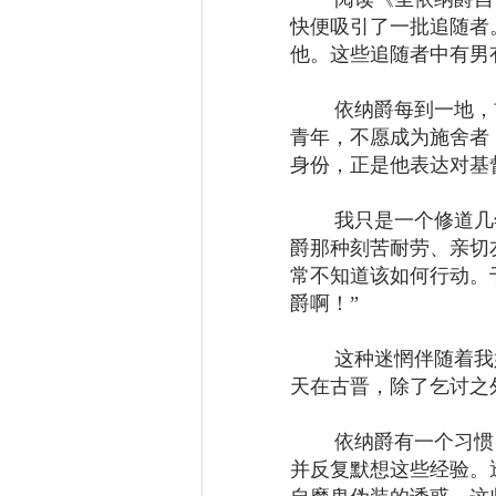
快便吸引了一批追随者
他。这些追随者中有男
	依纳爵每到一地，首先不是去拜访地方显要，而是在街头乞讨！这位出身贵族的
青年，不愿成为施舍者
身份，正是他表达对基
	我只是一个修道几年、经验尚浅的年轻人，既没有勇气在街头乞讨，也缺乏依纳
爵那种刻苦耐劳、亲切
常不知道该如何行动。
爵啊！” 
	这种迷惘伴随着我好几个月。慢慢适应新环境之后，我开始思索：如果依纳爵今
天在古晋，除了乞讨之
	依纳爵有一个习惯，他常在随身的小本子上记录自己生活中与天主相遇的片段，
并反复默想这些经验。