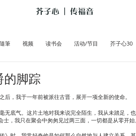
芥子心 | 传福音
隨筆
视频
读书会
活动/节目
芥子心30
是我的牧者
大手拉小手
李翰春
跟耶稣讲新
爵的脚踪
朝圣旅人
施宇专栏
育之后，我于一年前被派往古晋，展开一项全新的使命。
会士，我只在聚会中匆匆见过两三面，一切都是从零开始