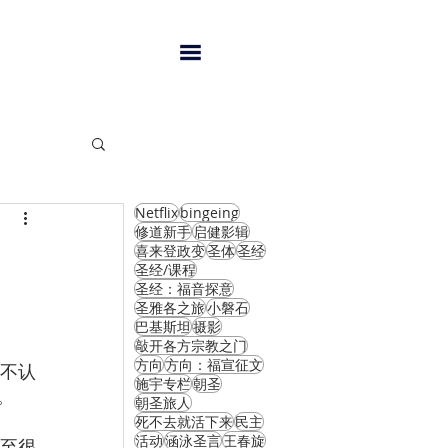
Netflix
bingeing
闻
修道新手
启健影辑
喜来登政变
圣体
圣经
圣经/课程
圣经：福音探意
圣雅各之旅
小磐石
巴基斯坦
摄影
敲开各方宗教之门
方向
方向：福宣征文
施宇专栏
朝圣
。 
朝圣旅人
死不去就活下来
民主
活动
涵泳圣言
王春旋