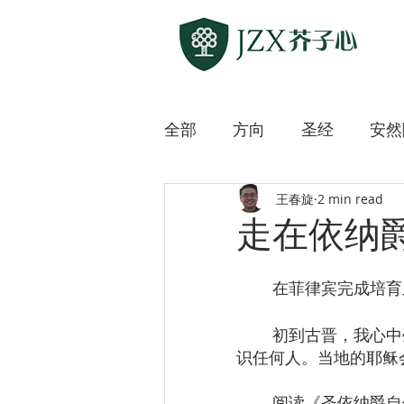
全部
方向
圣经
安然
王春旋
2 min read
敲开各方宗教之门
上主
走在依纳
迷路的羊
微微道来
	在菲律宾完成培
	初到古晋，我心中毫无底气。这片土地对我来说完全陌生，我从未踏足，也不认
识任何人。当地的耶稣
	阅读《圣依纳爵自传》时，我常好奇他是如何那么自然地与人建立关系，甚至很