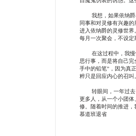
自魔鬼伪装的诱惑。这
	我想，如果依纳爵在古晋，他一定会带领人认识《神操》。于是，我召集了几位
同事和对灵修有兴趣的
进入依纳爵的灵修世界
每月一次聚会，不设定
	在这过程中，我慢慢进入依纳爵的经验。我深切体会到，他从来不是按自己的意
思行事，而是将自己完
手中的铅笔”，因为真
粹只是回应内心的召叫
	转眼间，一年过去了。天主祝福了古晋的这个《神操》小团体。我们渐渐吸引了
更多人，从一个小团体
修。随着时间的推进，
慕道班退省