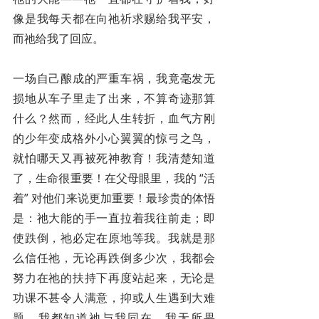
像是我每天都在向祂祈求赐给我平安，
而祂给我了回应。
一场自己酿成的严重车祸，我竟毫发无
损地从车子里走了出来，不算奇迹那算
什么？然而，经此人生转折，血气方刚
的少年变成格外小心翼翼的惊弓之鸟，
就怕哪天又再被死神教育！我清楚知道
了，生命很重要！在父母眼里，我的 “活
着” 对他们来说更加重要！最珍贵的体悟
是：祂大能的手一直拉着我往前走；即
使跌倒，祂必定在原地等我。我就是那
么信任祂，无论再跌倒多少次，我都会
努力在祂的扶持下再度站起来，无论是
功课不甚令人满意，抑或人生遇到大难
题，我都知道祂与我同在，我无所畏