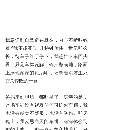
我意识到自己危在旦夕，内心不断呐喊
着 ”我不想死“。几秒钟仿佛一世纪那么
长，待车子终于停下，我连忙下车回头
看，只见车体瓦解，碎片撒满地，路面
上浮现深深的轮胎印，记录着刚才生死
交关惊险的一幕！
爸妈来到现场，都吓呆了。庆幸的是，
这场车祸没有祸及任何司机或车辆，我
也没有感觉不舒服，也没有受伤。那天
晚上，我反思白天的车祸，深深体会到
祂的大能——祂一直都在守护着我，好