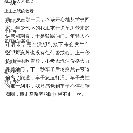
敲开各方宗教之门
一刻。
上主是我的牧者
我17岁。那一天，本该开心地从学校回
大手拉小手
家，年少气盛的我追求开快车所带来的
李翰春
快感和刺激，于是猛踩油门。年轻人不
跟耶稣讲新闻
计后果，完全没想到接下来会发生什
迷路的羊
么，对意外也没有任何警戒心。上一秒
还开心地哼着歌，不考虑汽油价格大力
微微道来
踩着油门，下一秒车子后轮突然在弯道
朝圣旅人
偏离了跑道，车子急速打滑。车子失控
施宇专栏
的那一刹那，我只感觉到车子不停在转
圈圈，撞击马路旁的防护栏不止一次。