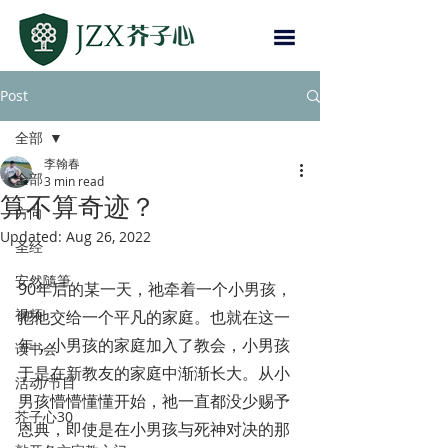
Post
全部
李翰春
全部
3 min read
算不算奇迹？
方向
Updated:
Aug 26, 2022
圣经
安然隨筆
90年后的某一天，祂牵着一个小男孩，
视频
把他交给一个平凡的家庭。也就在这一
年，小男孩的家庭加入了教会，小男孩
读书会
于是在新教友的家庭中渐渐长大。从小
活动/节目
男孩懵懵懂懂开始，祂一直都没少赐予
芥子心30
恩典，即使是在小男孩与死神对决的那