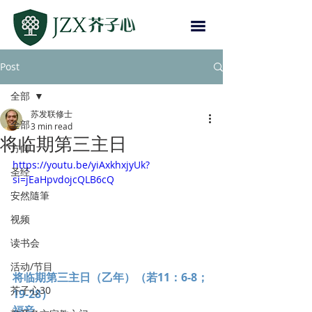
Post
全部
苏发联修士
全部
3 min read
将临期第三主日
方向
https://youtu.be/yiAxkhxjyUk?
圣经
si=jEaHpvdojcQLB6cQ
安然隨筆
视频
读书会
活动/节目
将临期第三主日（乙年）（若11：6-8；
芥子心30
19-28）
福音