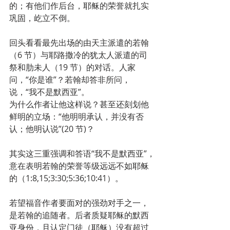
的；有他们作后台，耶稣的荣誉就扎实
巩固，屹立不倒。
回头看看最先出场的由天主派遣的若翰
（6 节）与耶路撒冷的犹太人派遣的司
祭和肋未人（19 节）的对话。人家
问，“你是谁”？若翰却答非所问，
说，“我不是默西亚”。
为什么作者让他这样说？甚至还刻划他
鲜明的立场：“他明明承认，并没有否
认；他明认说”(20 节)？
其实这三重强调和答语“我不是默西亚”，
意在表明若翰的荣誉等级远远不如耶稣
的（1:8,15;3:30;5:36;10:41）。
若望福音作者要面对的强劲对手之一，
是若翰的追随者。后者质疑耶稣的默西
亚身份，且认定门徒（耶稣）没有超过