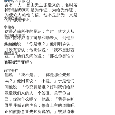
敲开各方宗教之门
曾有一人，是由天主派遣来的，名叫若
翰。这人来，是为作证，为给光作证，
上主是我的牧者
为使众人藉他而信。他不是那光，只是
大手拉小手
为给那光作证。
李翰春
这是若翰所作的见证：当时，犹太人从
跟耶稣讲新闻
耶路撒冷派遣了司祭和肋未人，到他那
里问他说：「你是谁？」他明明承认，
迷路的羊
并没有否认；他明认说：「我不是默西
微微道来
亚。」他们又问他说：「那么你是谁？
你是厄里亚吗？」
朝圣旅人
施宇专栏
他说：「我不是。」「你是那位先知
吗？」他回答说：「不是。」于是他们
问他说：「你究竟是谁？好叫我们给那
派遣我们来的人一个答复。关于你自
己，你说什么呢？」他说：「我是在旷
野里呼喊者的声音：修直上主的道路吧!
正如依撒意亚先知所说的。」被派遣来