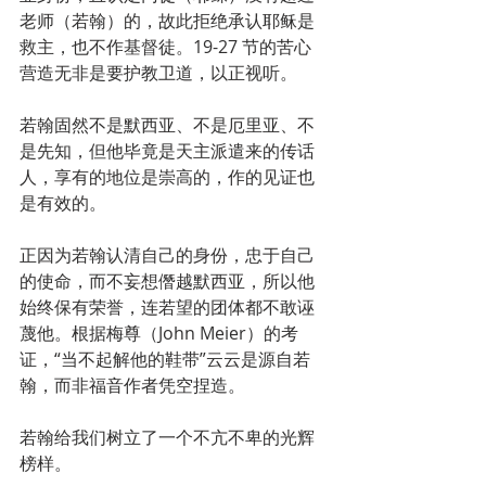
老师（若翰）的，故此拒绝承认耶稣是
救主，也不作基督徒。19-27 节的苦心
营造无非是要护教卫道，以正视听。
若翰固然不是默西亚、不是厄里亚、不
是先知，但他毕竟是天主派遣来的传话
人，享有的地位是崇高的，作的见证也
是有效的。
正因为若翰认清自己的身份，忠于自己
的使命，而不妄想僭越默西亚，所以他
始终保有荣誉，连若望的团体都不敢诬
蔑他。根据梅尊（John Meier）的考
证，“当不起解他的鞋带”云云是源自若
翰，而非福音作者凭空捏造。
若翰给我们树立了一个不亢不卑的光辉
榜样。