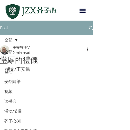
Post
全部
王安当神父
全部
2 min read
堂區的禮儀
方向
撰文/王安當
圣经
安然隨筆
视频
读书会
活动/节目
芥子心30