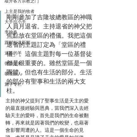
敲开各方宗教之门
上主是我的牧者
剛剛參加了吉隆坡總教區的神職
大手拉小手
人員月退省。主持退省的神父把
李翰春
焦點放在堂區的禮儀。我把這個
跟耶稣讲新闻
退省的主題訂定為「堂區的禮
儀」。這個主題對每一位基督徒
迷路的羊
都是很重要的。雖然堂區是一個
微微道来
團體，但也有生活的部分。生活
朝圣旅人
的部分有聖事和生活的兩大支
施宇专栏
柱。
主持的神父提到了聖事生活是天主的愛
的最直接經驗與恩典，當我們深入去經
驗天主的愛時，首先是我們的生命被翻
轉，再來就是因著我們的蛻變，也藉著
會影響周遭的人。這是一個生命的見