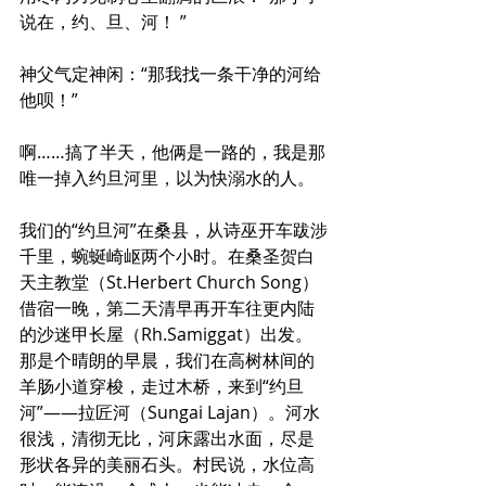
说在，约、旦、河！ ”
神父气定神闲：“那我找一条干净的河给
他呗！”
啊……搞了半天，他俩是一路的，我是那
唯一掉入约旦河里，以为快溺水的人。
我们的“约旦河”在桑县，从诗巫开车跋涉
千里，蜿蜒崎岖两个小时。在桑圣贺白
天主教堂（St.Herbert Church Song）
借宿一晚，第二天清早再开车往更内陆
的沙迷甲长屋（Rh.Samiggat）出发。
那是个晴朗的早晨，我们在高树林间的
羊肠小道穿梭，走过木桥，来到“约旦
河”——拉匠河（Sungai Lajan）。河水
很浅，清彻无比，河床露出水面，尽是
形状各异的美丽石头。村民说，水位高