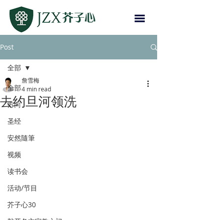
Post
全部
詹雪梅
全部
4 min read
去约旦河领洗
方向
圣经
安然隨筆
视频
读书会
活动/节目
芥子心30