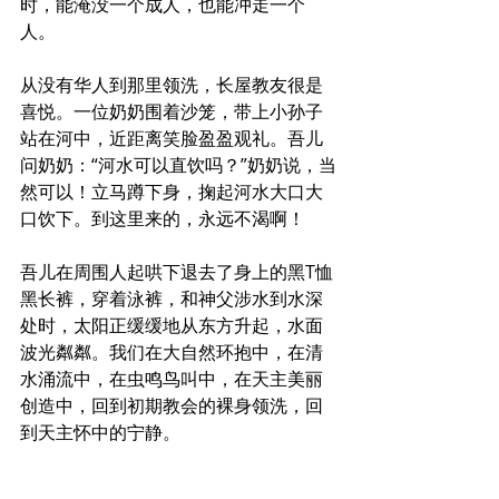
时，能淹没一个成人，也能冲走一个
人。
从没有华人到那里领洗，长屋教友很是
喜悦。一位奶奶围着沙笼，带上小孙子
站在河中，近距离笑脸盈盈观礼。吾儿
问奶奶：“河水可以直饮吗？”奶奶说，当
然可以！立马蹲下身，掬起河水大口大
口饮下。到这里来的，永远不渴啊！
吾儿在周围人起哄下退去了身上的黑T恤
黑长裤，穿着泳裤，和神父涉水到水深
处时，太阳正缓缓地从东方升起，水面
波光粼粼。我们在大自然环抱中，在清
水涌流中，在虫鸣鸟叫中，在天主美丽
创造中，回到初期教会的裸身领洗，回
到天主怀中的宁静。