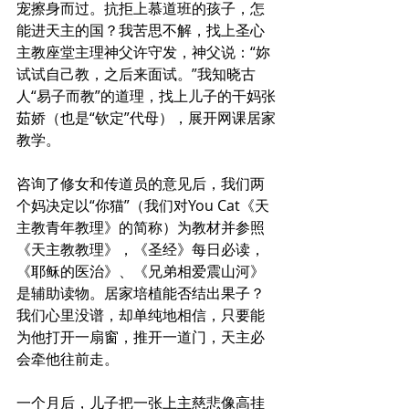
宠擦身而过。抗拒上慕道班的孩子，怎
能进天主的国？我苦思不解，找上圣心
主教座堂主理神父许守发，神父说：“妳
试试自己教，之后来面试。”我知晓古
人“易子而教”的道理，找上儿子的干妈张
茹娇（也是“钦定”代母），展开网课居家
教学。
咨询了修女和传道员的意见后，我们两
个妈决定以“你猫”（我们对You Cat《天
主教青年教理》的简称）为教材并参照
《天主教教理》，《圣经》每日必读，
《耶稣的医治》、《兄弟相爱震山河》
是辅助读物。居家培植能否结出果子？
我们心里没谱，却单纯地相信，只要能
为他打开一扇窗，推开一道门，天主必
会牵他往前走。
一个月后，儿子把一张上主慈悲像高挂