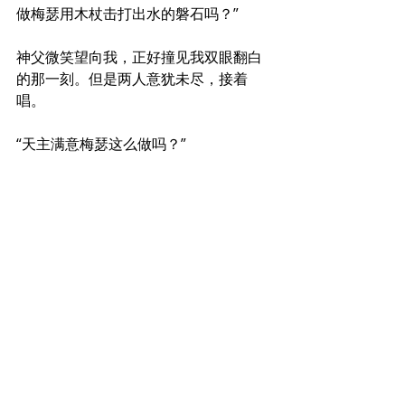
做梅瑟用木杖击打出水的磐石吗？”
神父微笑望向我，正好撞见我双眼翻白
的那一刻。但是两人意犹未尽，接着
唱。
“天主满意梅瑟这么做吗？”
“当然不满意啦，他‘假会’，天主都没叫他
那么做。”
“你怎么知道天主不满意？”
“天主处罚他进不了福地，只能远远地看
啊！”
神父微笑又望了我一眼。
天国的门很窄，那愿意大大敞开大门，