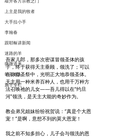
敲开各方宗教之门
上主是我的牧者
大手拉小手
李翰春
跟耶稣讲新闻
迷路的羊
吾家儿郎，那多次密谋冒领圣体的孩
微微道来
子，终于获得天主垂顾，领洗了；可以
在弥撒圣祭中，光明正大地恭领圣体。
朝圣旅人
天主用一种米养百种人，也用千万种方
施宇专栏
法召唤祂的儿女——吾儿得以在“约旦
河”领洗，是天主大能的奇妙作为。 
教会弟兄姐妹纷纷祝贺说：“真是个大恩
宠！”是啊，意想不到的莫大恩宠！
我之前不知多担心，儿子会与领洗的恩